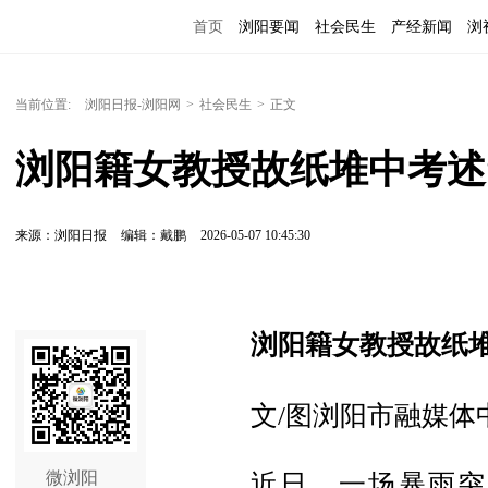
首页
浏阳要闻
社会民生
产经新闻
浏
当前位置:
浏阳日报-浏阳网
>
社会民生
>
正文
浏阳籍女教授故纸堆中考述
来源：浏阳日报
编辑：戴鹏
2026-05-07 10:45:30
浏阳籍女教授故纸堆
文/图浏阳市融媒体
微浏阳
近日，一场暴雨突