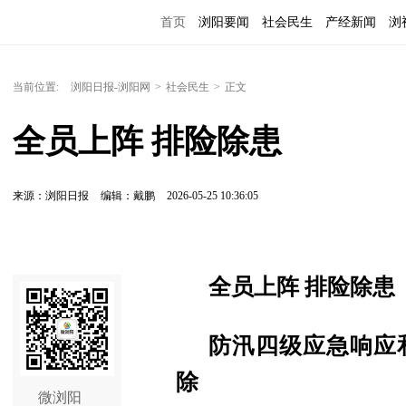
首页
浏阳要闻
社会民生
产经新闻
浏
当前位置:
浏阳日报-浏阳网
>
社会民生
>
正文
全员上阵 排险除患
来源：浏阳日报
编辑：戴鹏
2026-05-25 10:36:05
全员上阵 排险除患
防汛四级应急响应
除
微浏阳