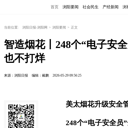
首页
浏阳要闻
社会民生
产经新闻
浏
当前位置:
浏阳日报-浏阳网
>
浏阳要闻
>
正文
智造烟花丨248个“电子安
也不打烊
来源：浏阳日报
编辑：戴鹏
2026-05-29 09:56:25
美太烟花升级安全
248个“电子安全员