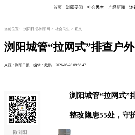
首页
浏阳要闻
社会民生
产经新闻
浏
当前位置:
浏阳日报-浏阳网
>
社会民生
>
正文
浏阳城管“拉网式”排查户
来源：浏阳日报
编辑：戴鹏
2026-05-28 09:56:47
浏阳城管“拉网式”
整改隐患55处，守
微浏阳