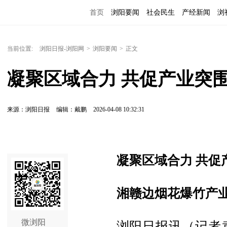
首页
浏阳要闻
社会民生
产经新闻
浏
当前位置:
浏阳日报-浏阳网
>
浏阳要闻
>
正文
凝聚区域合力 共促产业突
来源：浏阳日报
编辑：戴鹏
2026-04-08 10:32:31
凝聚区域合力 共促
湘赣边烟花爆竹产
微浏阳
浏阳日报讯（记者