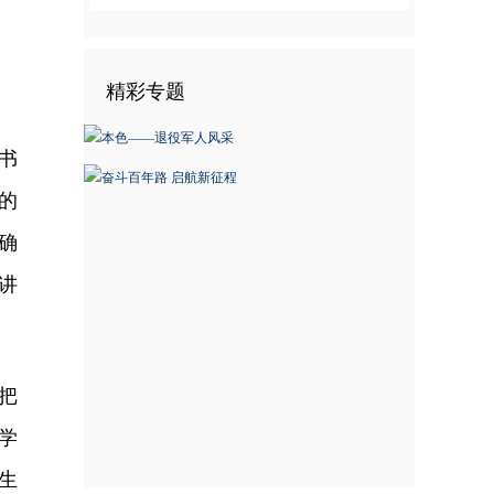
精彩专题
书
的
确
讲
把
学
生