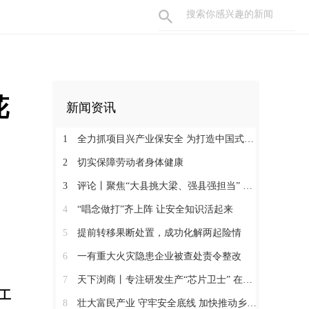
花
新闻资讯
1
全力抓项目兴产业保安全 为打造中国式现代化县域示范作出更大贡献
2
切实保障劳动者身体健康
3
评论丨聚焦“大县挑大梁、强县强担当” 保持定力真抓实干奋发作为
4
“唱念做打”齐上阵 让安全知识活起来
5
提前转移果断处置，成功化解两起险情
6
一有重大火灾隐患企业被查处责令整改
7
天下浏商丨专注研发生产“芯片卫士” 在半导体红海中搏出“隐形冠军”
工
8
壮大富民产业 守牢安全底线 加快推动乡村全面振兴