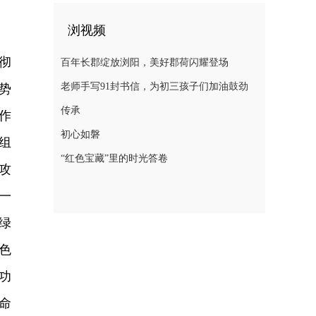
浏视频
彻
百年长郡绽放浏阳，美好郡荷闪耀登场
老师手写91封书信，为初三孩子们加油鼓劲
势
传承
作
初心如磐
组
“红色宝藏”里的时光答卷
攻
一
绿
色
功
命