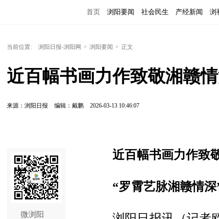
首页
浏阳要闻
社会民生
产经新闻
浏
当前位置:
浏阳日报-浏阳网
>
浏阳要闻
>
正文
近百幅书画力作致敬湘赣情
来源：浏阳日报
编辑：戴鹏
2026-03-13 10:46:07
近百幅书画力作致
“罗霄艺脉湘赣情深
微浏阳
浏阳日报讯（记者欧