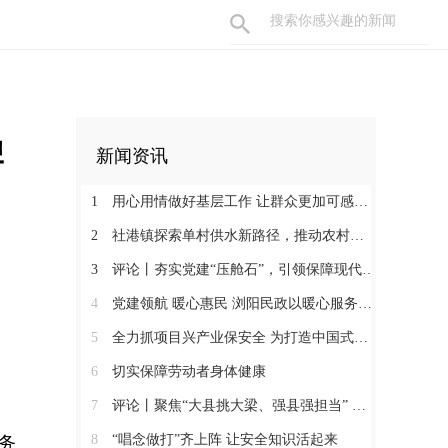
牌
新闻资讯
1
用心用情做好基层工作 让群众更加可感可及
2
社港镇探索单村供水新路径，推动农村安全饮水提质升级
3
评论丨夯实党建“压舱石”，引领保障现代化建设新征程
4
党建领航 暖心惠民 浏阳民政以暖心服务书写惠民答卷
5
全力抓项目兴产业保安全 为打造中国式现代化县域示范作出更大贡献
6
切实保障劳动者身体健康
7
评论丨聚焦“大县挑大梁、强县强担当” 保持定力真抓实干奋发作为
8
“唱念做打”齐上阵 让安全知识活起来
务