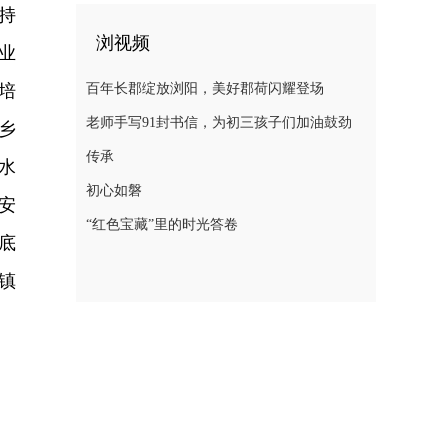
持
浏视频
业
培
百年长郡绽放浏阳，美好郡荷闪耀登场
老师手写91封书信，为初三孩子们加油鼓劲
乡
传承
水
初心如磐
安
“红色宝藏”里的时光答卷
底
镇