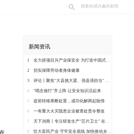
新闻资讯
1
全力抓项目兴产业保安全 为打造中国式现代化县域示范作出更大贡献
2
切实保障劳动者身体健康
3
评论丨聚焦“大县挑大梁、强县强担当” 保持定力真抓实干奋发作为
4
“唱念做打”齐上阵 让安全知识活起来
5
提前转移果断处置，成功化解两起险情
6
一有重大火灾隐患企业被查处责令整改
7
天下浏商丨专注研发生产“芯片卫士” 在半导体红海中搏出“隐形冠军”
8
壮大富民产业 守牢安全底线 加快推动乡村全面振兴
在