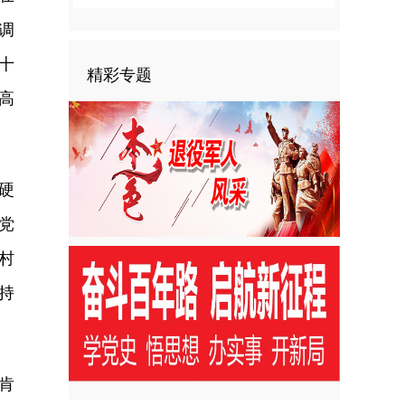
调
十
精彩专题
高
硬
党
村
持
肯