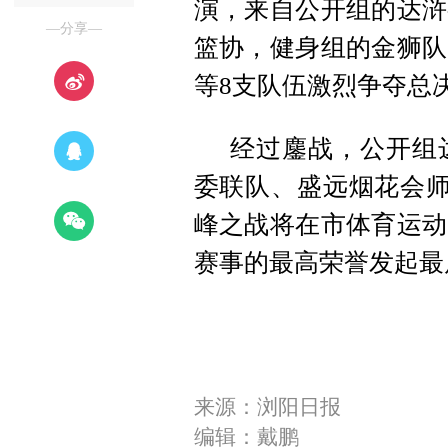
演，来自公开组的达浒
—分享—
篮协，健身组的金狮队
等8支队伍激烈争夺总
经过鏖战，公开组
委联队、盛远烟花会师
峰之战将在市体育运动
赛事的最高荣誉发起最
来源：浏阳日报
编辑：戴鹏