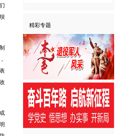
们
坝
精彩专题
制
，
表
收
或
明