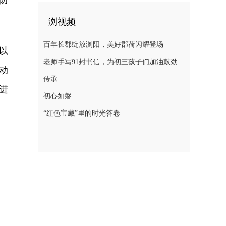
防
浏视频
百年长郡绽放浏阳，美好郡荷闪耀登场
以
老师手写91封书信，为初三孩子们加油鼓劲
动
传承
进
初心如磐
“红色宝藏”里的时光答卷