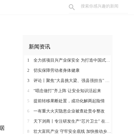
新闻资讯
1
全力抓项目兴产业保安全 为打造中国式现代化县域示范作出更大贡献
2
切实保障劳动者身体健康
3
评论丨聚焦“大县挑大梁、强县强担当” 保持定力真抓实干奋发作为
4
“唱念做打”齐上阵 让安全知识活起来
5
提前转移果断处置，成功化解两起险情
6
一有重大火灾隐患企业被查处责令整改
7
天下浏商丨专注研发生产“芯片卫士” 在半导体红海中搏出“隐形冠军”
居
8
壮大富民产业 守牢安全底线 加快推动乡村全面振兴