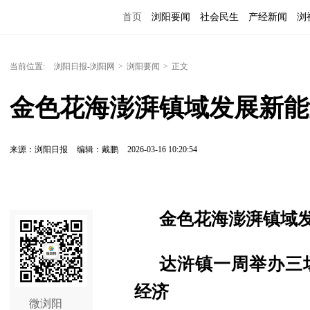
首页
浏阳要闻
社会民生
产经新闻
浏
当前位置:
浏阳日报-浏阳网
>
浏阳要闻
>
正文
金色花海澎湃镇域发展新能
来源：浏阳日报
编辑：戴鹏
2026-03-16 10:20:54
金色花海澎湃镇域
达浒镇一周举办三
经济
微浏阳