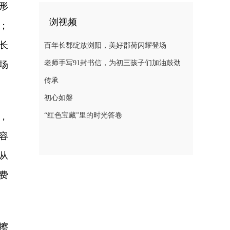
形
浏视频
；
长
百年长郡绽放浏阳，美好郡荷闪耀登场
老师手写91封书信，为初三孩子们加油鼓劲
场
传承
初心如磐
，
“红色宝藏”里的时光答卷
容
从
费
擦