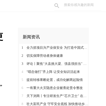
更
新闻资讯
1
全力抓项目兴产业保安全 为打造中国式现代化县域示范作出更大贡献
2
切实保障劳动者身体健康
3
评论丨聚焦“大县挑大梁、强县强担当” 保持定力真抓实干奋发作为
4
“唱念做打”齐上阵 让安全知识活起来
5
提前转移果断处置，成功化解两起险情
”
6
一有重大火灾隐患企业被查处责令整改
7
天下浏商丨专注研发生产“芯片卫士” 在半导体红海中搏出“隐形冠军”
8
壮大富民产业 守牢安全底线 加快推动乡村全面振兴