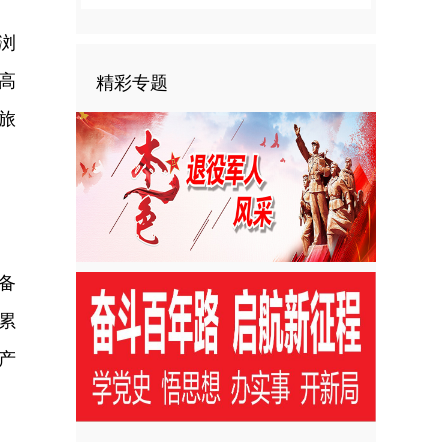
浏
高
精彩专题
旅
备
累
产