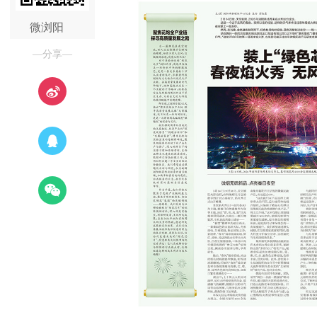
微浏阳
—分享—