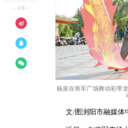
—分享—
杨泉在将军广场舞动彩带
文/图浏阳市融媒体