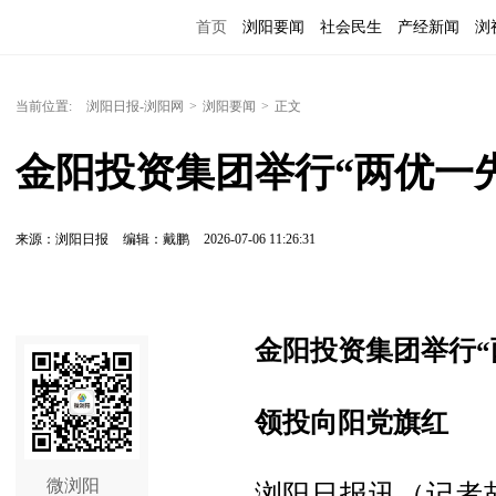
首页
浏阳要闻
社会民生
产经新闻
浏
当前位置:
浏阳日报-浏阳网
>
浏阳要闻
>
正文
金阳投资集团举行“两优一
来源：浏阳日报
编辑：戴鹏
2026-07-06 11:26:31
金阳投资集团举行“
领投向阳党旗红
微浏阳
浏阳日报讯（记者