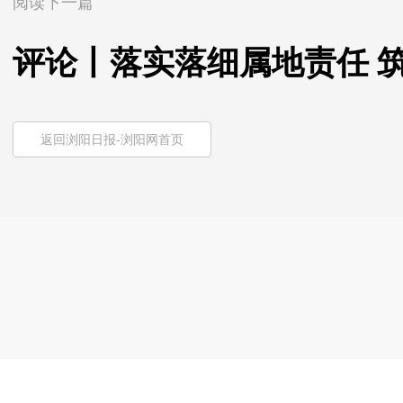
阅读下一篇
评论丨落实落细属地责任 
返回浏阳日报-浏阳网首页