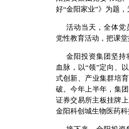
好“金阳家业”》为题
活动当天，全体党
党性教育活动，把课堂
金阳投资集团坚持
血脉，以“领”定向、以
式创新、产业集群培育
破。今年上半年，集团
证券交易所主板挂牌上
金阳科创城生物医药科