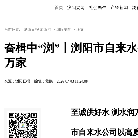
首页
浏阳要闻
社会民生
产经新闻
浏
当前位置:
浏阳日报-浏阳网
>
浏阳要闻
>
正文
奋楫中“浏”丨浏阳市自来
万家
来源：浏阳日报
编辑：戴鹏
2026-07-03 11:24:08
至诚供好水 浏水润
市自来水公司以高