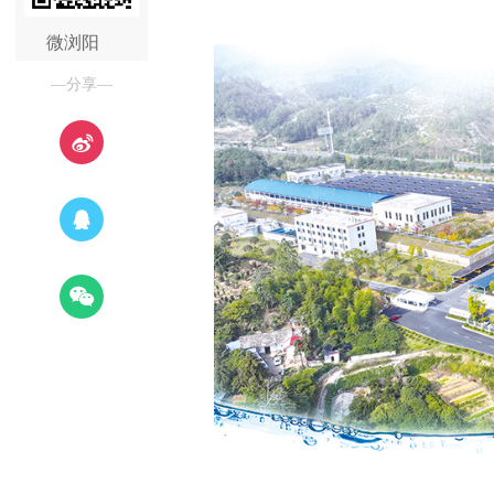
微浏阳
—分享—