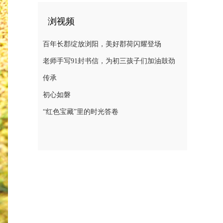
浏视频
百年长郡绽放浏阳，美好郡荷闪耀登场
老师手写91封书信，为初三孩子们加油鼓劲
传承
初心如磐
“红色宝藏”里的时光答卷