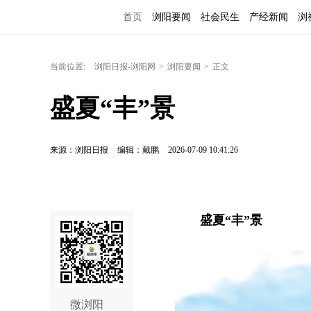
首页
浏阳要闻
社会民生
产经新闻
浏
当前位置:
浏阳日报-浏阳网
>
浏阳要闻
>
正文
盛夏“丰”景
来源：浏阳日报
编辑：戴鹏
2026-07-09 10:41:26
盛夏“丰”景
微浏阳