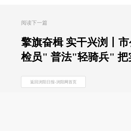
阅读下一篇
擎旗奋楫 实干兴浏丨
检员" 普法"轻骑兵"
返回浏阳日报-浏阳网首页