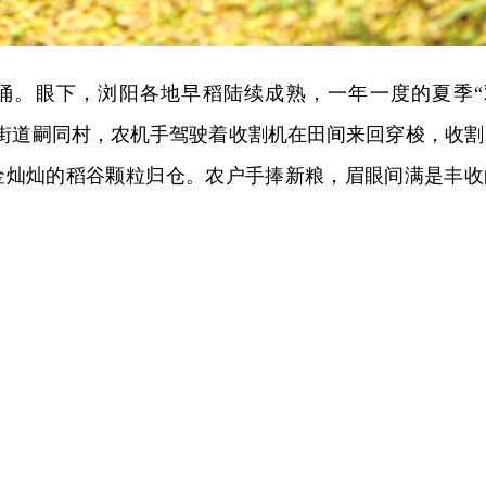
涌。眼下，浏阳各地早稻陆续成熟，一年一度的夏季“
花街道嗣同村，农机手驾驶着收割机在田间来回穿梭，收割
金灿灿的稻谷颗粒归仓。农户手捧新粮，眉眼间满是丰收