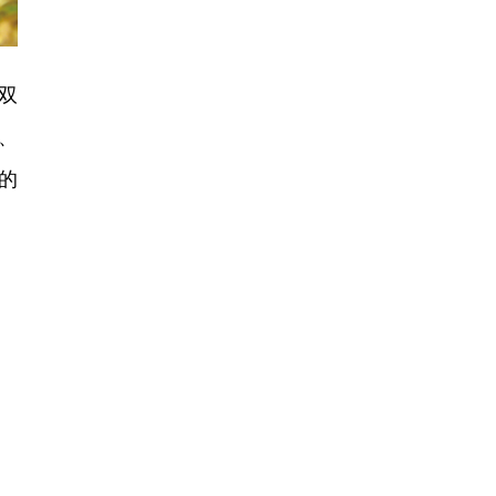
双
、
的