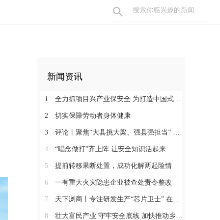
新闻资讯
1
全力抓项目兴产业保安全 为打造中国式现代化县域示范作出更大贡献
2
切实保障劳动者身体健康
3
评论丨聚焦“大县挑大梁、强县强担当” 保持定力真抓实干奋发作为
4
“唱念做打”齐上阵 让安全知识活起来
5
提前转移果断处置，成功化解两起险情
6
一有重大火灾隐患企业被查处责令整改
7
天下浏商丨专注研发生产“芯片卫士” 在半导体红海中搏出“隐形冠军”
8
壮大富民产业 守牢安全底线 加快推动乡村全面振兴