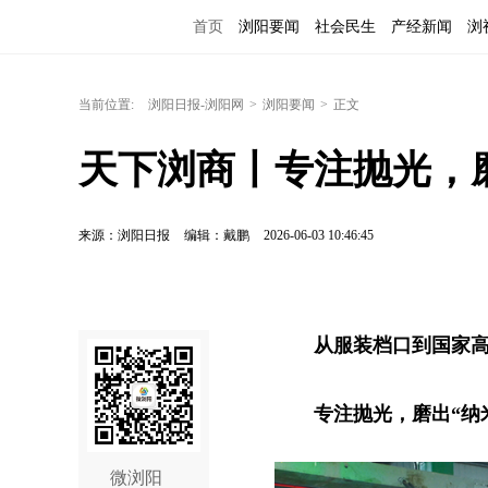
首页
浏阳要闻
社会民生
产经新闻
浏
当前位置:
浏阳日报-浏阳网
>
浏阳要闻
>
正文
天下浏商丨专注抛光，
来源：浏阳日报
编辑：戴鹏
2026-06-03 10:46:45
从服装档口到国家
专注抛光，磨出“纳
微浏阳