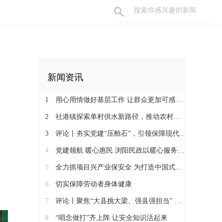
新闻资讯
1
用心用情做好基层工作 让群众更加可感可及
2
社港镇探索单村供水新路径，推动农村安全饮水提质升级
3
评论丨夯实党建“压舱石”，引领保障现代化建设新征程
4
党建领航 暖心惠民 浏阳民政以暖心服务书写惠民答卷
5
全力抓项目兴产业保安全 为打造中国式现代化县域示范作出更大贡献
6
切实保障劳动者身体健康
7
评论丨聚焦“大县挑大梁、强县强担当” 保持定力真抓实干奋发作为
8
“唱念做打”齐上阵 让安全知识活起来