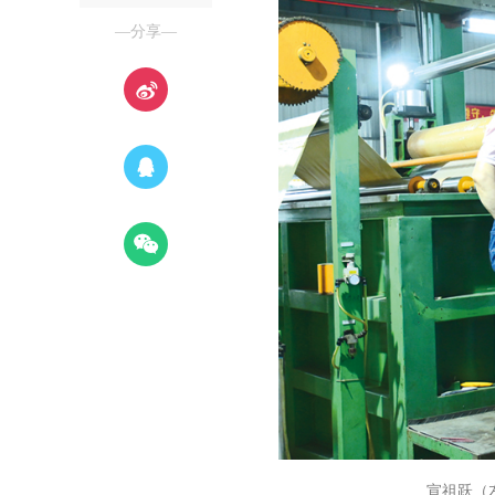
—分享—
宣祖跃（