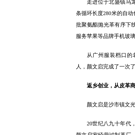
走进位于北盛镇乌
条循环长度280米的自
批聚氨酯抛光革有序下
服务苹果等品牌手机玻
从广州服装档口的
人，颜文启完成了一次
返乡创业，从皮革商
颜文启是沙市镇文
20世纪八九十年
颜文启家经营过制革厂