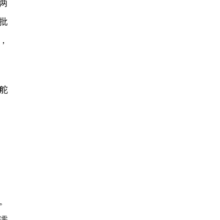
两
批
，
舵
。
濡