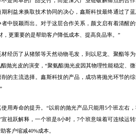
样不是简单的产品交付，而是深入产业链破解痛点的合作
短期利益来换取技术协同的决心，鑫斯科技最终通过了蓝
争者中脱颖而出。对于这层合作关系，颜文启有着清醒的
材，更重要的是帮助客户降低成本、提高良品率。”
耗材经历了从猪鬃等天然动物毛发，到以尼龙、聚酯等为
氨酯抛光皮的演变，“聚氨酯抛光皮因其物理性能稳定、微
磨削的主流选择。鑫斯科技的产品，成功将抛光环节的综
”
其使用寿命的提升。“以前的抛光产品只能用5个班左右，
”宣祖跃解释，一个班是8小时，7个班意味着可连续运转5
助客户缩减40%成本。