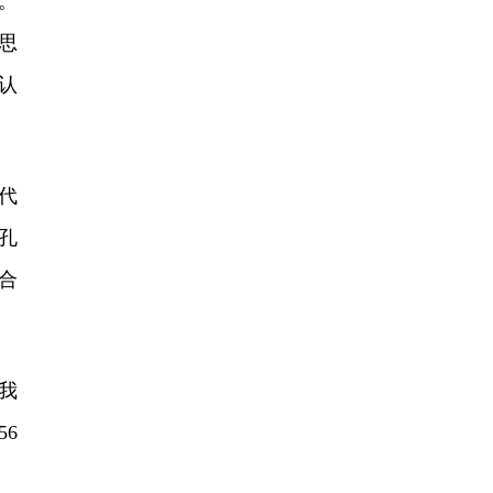
。
思
认
代
孔
合
我
6