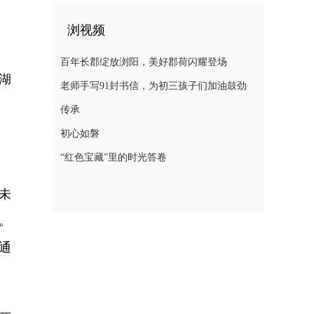
浏视频
百年长郡绽放浏阳，美好郡荷闪耀登场
湖
老师手写91封书信，为初三孩子们加油鼓劲
传承
初心如磐
“红色宝藏”里的时光答卷
未
。
通