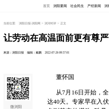
首页
浏阳要闻
社会民生
产经新闻
浏
当前位置:
浏阳日报-浏阳网
>
浏河时评
>
正文
让劳动在高温面前更有尊严
来源：浏阳日报
编辑：戴鹏
2022-07-26 09:57:01
董怀国
从7月16日开始，
达40天。专家早在入
微浏阳