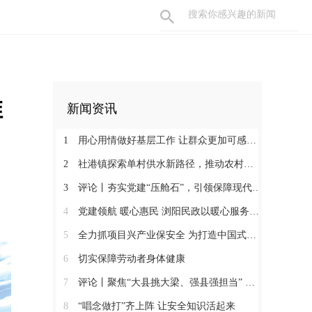
推
新闻资讯
1
用心用情做好基层工作 让群众更加可感可及
2
社港镇探索单村供水新路径，推动农村安全饮水提质升级
3
评论丨夯实党建“压舱石”，引领保障现代化建设新征程
4
党建领航 暖心惠民 浏阳民政以暖心服务书写惠民答卷
5
全力抓项目兴产业保安全 为打造中国式现代化县域示范作出更大贡献
6
切实保障劳动者身体健康
7
评论丨聚焦“大县挑大梁、强县强担当” 保持定力真抓实干奋发作为
8
“唱念做打”齐上阵 让安全知识活起来