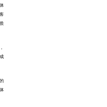
体
客
质
，
成
的
体