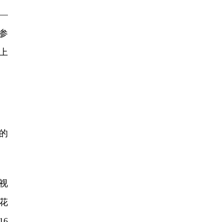
—
参
上
的
视
花
6