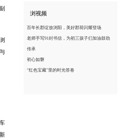
副
浏视频
百年长郡绽放浏阳，美好郡荷闪耀登场
老师手写91封书信，为初三孩子们加油鼓劲
浏
传承
与
初心如磐
“红色宝藏”里的时光答卷
车
新