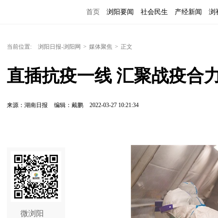
首页
浏阳要闻
社会民生
产经新闻
浏
当前位置:
浏阳日报-浏阳网
>
媒体聚焦
>
正文
直插抗疫一线 汇聚战疫合
来源：湖南日报
编辑：戴鹏
2022-03-27 10:21:34
微浏阳