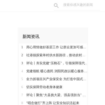
新闻资讯
1
用心用情做好基层工作 让群众更加可感可及
2
社港镇探索单村供水新路径，推动农村安全饮水提质升级
3
评论丨夯实党建“压舱石”，引领保障现代化建设新征程
4
党建领航 暖心惠民 浏阳民政以暖心服务书写惠民答卷
5
全力抓项目兴产业保安全 为打造中国式现代化县域示范作出更大贡献
6
切实保障劳动者身体健康
7
评论丨聚焦“大县挑大梁、强县强担当” 保持定力真抓实干奋发作为
8
“唱念做打”齐上阵 让安全知识活起来