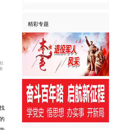
精彩专题
社
全
找
的