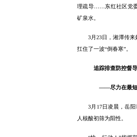
理疏导……东红社区党
矿泉水。
3月23日，湘潭传
扛住了一波“倒春寒”。
追踪排查防控督
——尽力在最短
3月17日凌晨，岳
人核酸初筛为阳性。