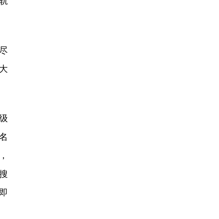
轨
尽
大
级
名
，
搜
即