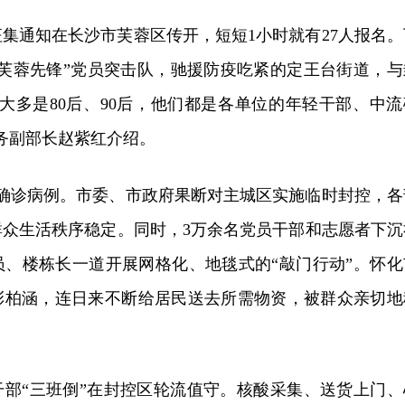
集通知在长沙市芙蓉区传开，短短1小时就有27人报名。
“芙蓉先锋”党员突击队，驰援防疫吃紧的定王台街道，与
大多是80后、90后，他们都是各单位的年轻干部、中流
务副部长赵紫红介绍。
现确诊病例。市委、市政府果断对主城区实施临时封控，各
群众生活秩序稳定。同时，3万余名党员干部和志愿者下沉
员、楼栋长一道开展网格化、地毯式的“敲门行动”。怀化
彭柏涵，连日来不断给居民送去所需物资，被群众亲切地
干部“三班倒”在封控区轮流值守。核酸采集、送货上门、