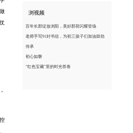
学
做
浏视频
仗
百年长郡绽放浏阳，美好郡荷闪耀登场
老师手写91封书信，为初三孩子们加油鼓劲
传承
初心如磐
“红色宝藏”里的时光答卷
，
控
、