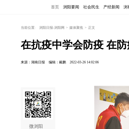
首页
浏阳要闻
社会民生
产经新闻
浏
当前位置:
浏阳日报-浏阳网
>
媒体聚焦
>
正文
在抗疫中学会防疫 在
来源：湖南日报
编辑：戴鹏
2022-03-26 14:02:06
微浏阳