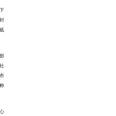
下
封
砥
部
社
市
称
心