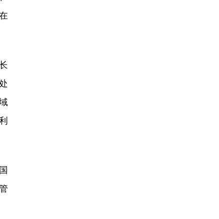
在
长
处
域
利
国
管