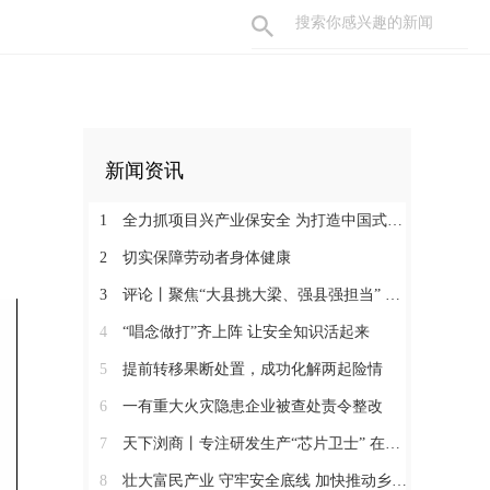
新闻资讯
1
全力抓项目兴产业保安全 为打造中国式现代化县域示范作出更大贡献
2
切实保障劳动者身体健康
3
评论丨聚焦“大县挑大梁、强县强担当” 保持定力真抓实干奋发作为
4
“唱念做打”齐上阵 让安全知识活起来
5
提前转移果断处置，成功化解两起险情
6
一有重大火灾隐患企业被查处责令整改
7
天下浏商丨专注研发生产“芯片卫士” 在半导体红海中搏出“隐形冠军”
8
壮大富民产业 守牢安全底线 加快推动乡村全面振兴