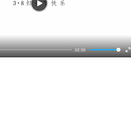
Play
02:39
E
f