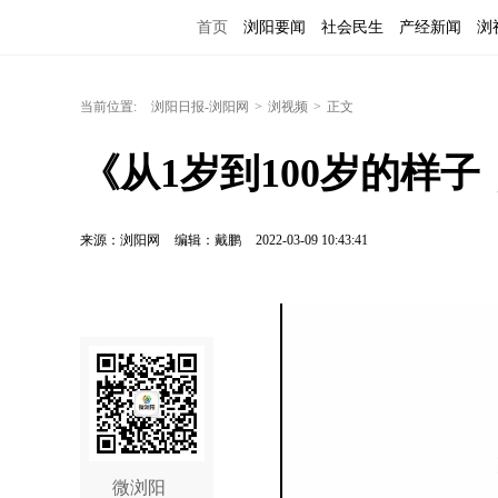
首页
浏阳要闻
社会民生
产经新闻
浏
当前位置:
浏阳日报-浏阳网
>
浏视频
>
正文
《从1岁到100岁的样
来源：浏阳网
编辑：戴鹏
2022-03-09 10:43:41
微浏阳