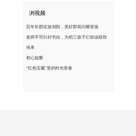
浏视频
百年长郡绽放浏阳，美好郡荷闪耀登场
老师手写91封书信，为初三孩子们加油鼓劲
传承
初心如磐
“红色宝藏”里的时光答卷