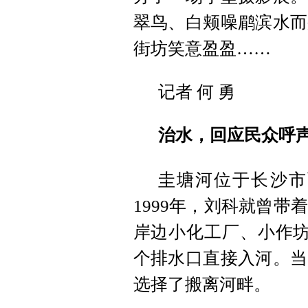
翠鸟、白颊噪鹛滨水而
街坊笑意盈盈……
记者 何 勇
治水，回应民众呼
圭塘河位于长沙市
1999年，刘科就曾
岸边小化工厂、小作坊
个排水口直接入河。当
选择了搬离河畔。