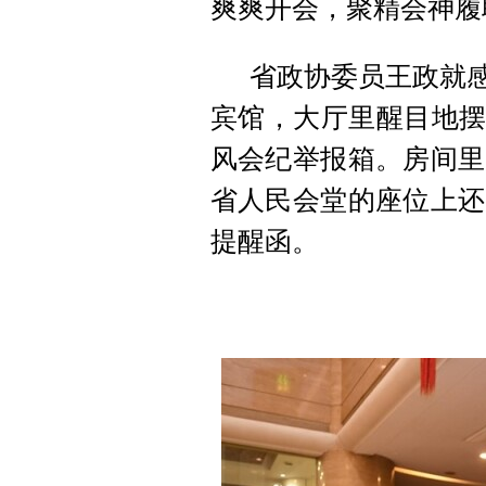
爽爽开会，聚精会神履
省政协委员王政就感
宾馆，大厅里醒目地摆
风会纪举报箱。房间里
省人民会堂的座位上还
提醒函。