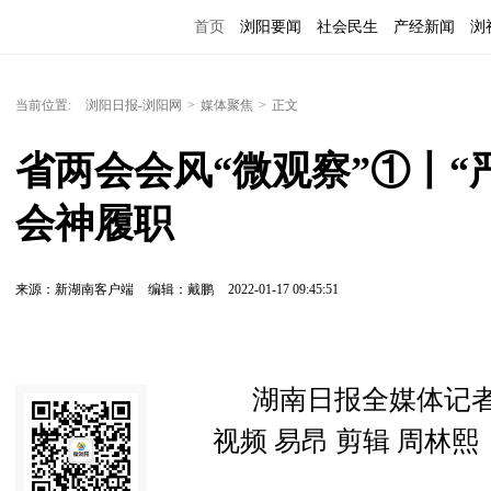
首页
浏阳要闻
社会民生
产经新闻
浏
当前位置:
浏阳日报-浏阳网
>
媒体聚焦
>
正文
省两会会风“微观察”①丨“
会神履职
来源：新湖南客户端
编辑：戴鹏
2022-01-17 09:45:51
湖南日报全媒体记者
视频 易昂 剪辑 周林熙