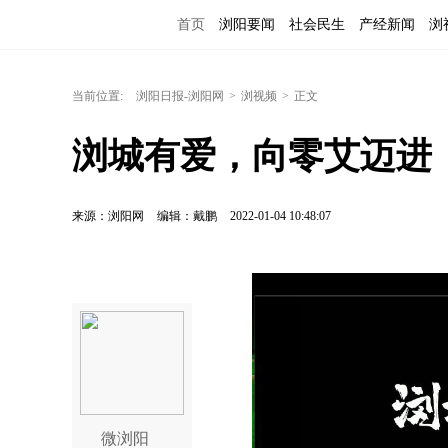
首页
浏阳要闻
社会民生
产经新闻
浏
当前位置:
浏阳日报-浏阳网
>
浏视频
>
正文
浏城有爱，向零艾迈进
来源：浏阳网
编辑：戴鹏
2022-01-04 10:48:07
微浏阳