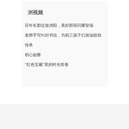
浏视频
百年长郡绽放浏阳，美好郡荷闪耀登场
老师手写91封书信，为初三孩子们加油鼓劲
传承
初心如磐
“红色宝藏”里的时光答卷