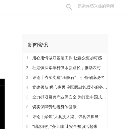
新闻资讯
1
用心用情做好基层工作 让群众更加可感可及
2
社港镇探索单村供水新路径，推动农村安全饮水提质升级
3
评论丨夯实党建“压舱石”，引领保障现代化建设新征程
4
党建领航 暖心惠民 浏阳民政以暖心服务书写惠民答卷
5
全力抓项目兴产业保安全 为打造中国式现代化县域示范作出更大贡献
6
切实保障劳动者身体健康
7
评论丨聚焦“大县挑大梁、强县强担当” 保持定力真抓实干奋发作为
8
“唱念做打”齐上阵 让安全知识活起来