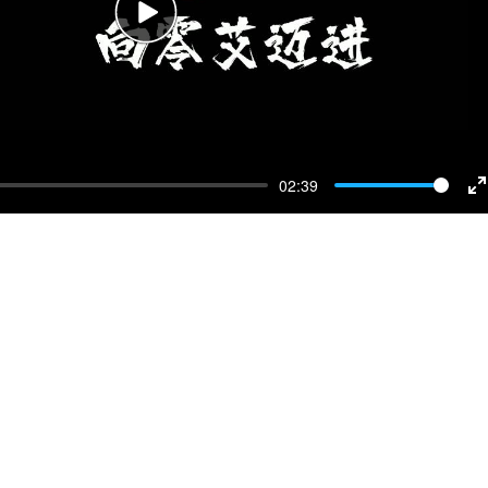
Play
02:39
E
f