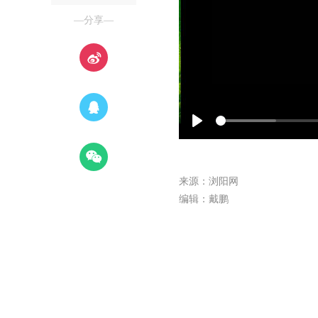
—分享—
Play
来源：浏阳网
编辑：戴鹏