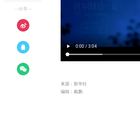
—分享—
来源：新华社
编辑：戴鹏