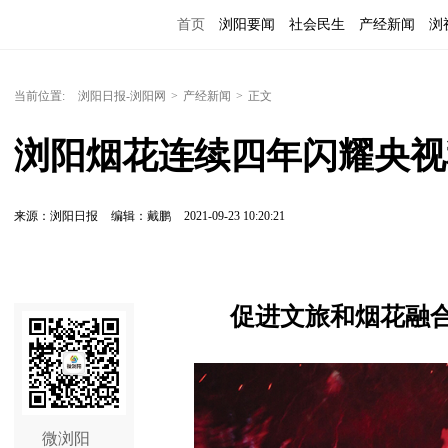
首页
浏阳要闻
社会民生
产经新闻
浏
当前位置:
浏阳日报-浏阳网
>
产经新闻
>
正文
浏阳烟花连续四年闪耀央视
来源：浏阳日报
编辑：戴鹏
2021-09-23 10:20:21
促进文旅和烟花融
微浏阳