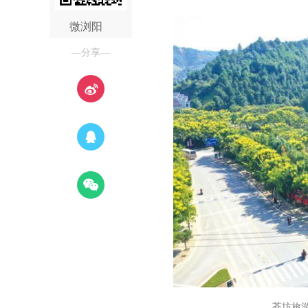
微浏阳
—分享—
苍坊旅