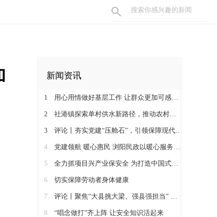
加
新闻资讯
1
用心用情做好基层工作 让群众更加可感可及
2
社港镇探索单村供水新路径，推动农村安全饮水提质升级
3
评论丨夯实党建“压舱石”，引领保障现代化建设新征程
4
党建领航 暖心惠民 浏阳民政以暖心服务书写惠民答卷
5
全力抓项目兴产业保安全 为打造中国式现代化县域示范作出更大贡献
6
切实保障劳动者身体健康
7
评论丨聚焦“大县挑大梁、强县强担当” 保持定力真抓实干奋发作为
8
“唱念做打”齐上阵 让安全知识活起来