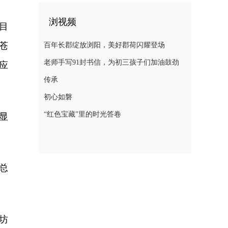
浏视频
目
苍
百年长郡绽放浏阳，美好郡荷闪耀登场
老师手写91封书信，为初三孩子们加油鼓劲
应
传承
初心如磐
“红色宝藏”里的时光答卷
显
总
坊