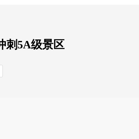
冲刺5A级景区