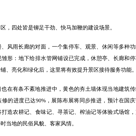
游区，四处皆是铆足干劲、快马加鞭的建设场景。
楼、风雨长廊的对面，一个集停车、观景、休闲等多种功
现雏形：地下给排水管网铺设已完成，休憩亭、长廊和停
摊铺、亮化和绿化后，这里将有效提升景区接待服务功能
目也在有条不紊地推进中，黄色的夯土墙体现当地建筑传
装修的进度已达90%，展陈布展将同步推进，预计在国庆
将打造农耕记、食味记、寻茶记、榨油记等体验式场馆，
回乡时当地的民俗风貌、客家风情。