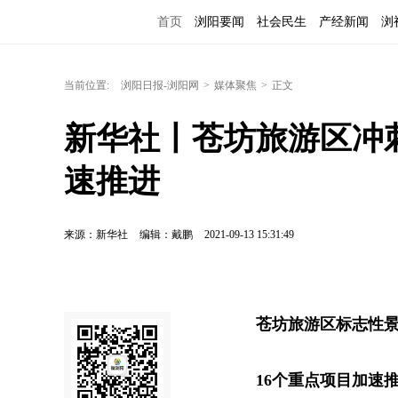
首页
浏阳要闻
社会民生
产经新闻
浏
当前位置:
浏阳日报-浏阳网
>
媒体聚焦
>
正文
新华社丨苍坊旅游区冲刺
速推进
来源：新华社
编辑：戴鹏
2021-09-13 15:31:49
苍坊旅游区标志性
16个重点项目加速