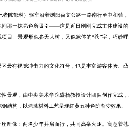
（记者陈郁琳）驱车沿着浏阳荷文公路一路南行至中和镇，
水间那一抹亮色所吸引——这是近日刚刚完成主体建设的
观项目。景观形似参天大树，又似篆体的“苍”字，巧妙呼
景区最有视觉冲击力的文化符号，也是丰富游客体验、凸
志性景观，由中央美术学院盛杨教授设计团队创作完成，
用不锈钢结构，以烤漆材料工艺呈现红黄五种色阶渐变效果。
一座雕像：两名少年并肩而行，共同高举火炬。寓意着苍