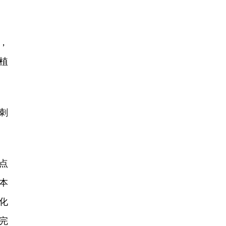
。
，
植
刺
。
点
本
化
完