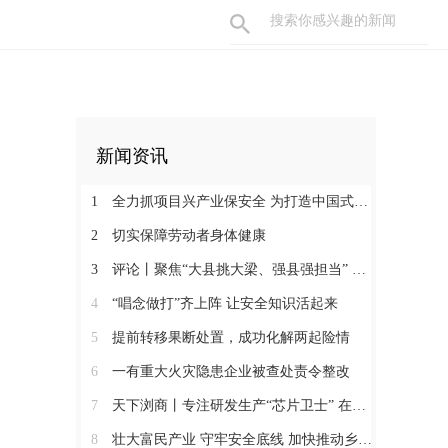
新闻资讯
1
全力抓项目兴产业保安全 为打造中国式现代化县域示范作出更大贡献
2
切实保障劳动者身体健康
3
评论丨聚焦“大县挑大梁、强县强担当” 保持定力真抓实干奋发作为
4
“唱念做打”齐上阵 让安全知识活起来
5
提前转移果断处置，成功化解两起险情
6
一有重大火灾隐患企业被查处责令整改
7
天下浏商丨专注研发生产“芯片卫士” 在半导体红海中搏出“隐形冠军”
8
壮大富民产业 守牢安全底线 加快推动乡村全面振兴