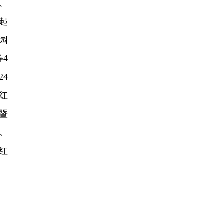
、
起
园
4
4
红
暨
。
红