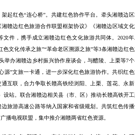
，架起红色“连心桥”。共建红色协作平台。牵头湘赣边区
《湘赣边红色旅游合作联盟框架协议》《湘赣边区域文化
等文件，携手成立湘赣边红色文化旅游共同体。2020年
“红色文化传承之旅”“革命老区溯源之旅”等3条湘赣边红色
牵头举办湘赣边乡村振兴协作座谈会，与醴陵、上栗等7个
初心源”文旅一卡通，进一步深化红色旅游协作。共织红色
交通互联，合力争取长赣高铁经浏阳、上栗、莲花、永新
市）设站。联合湘赣边相关县（市、区）推动长赣高铁开工
赣边旅游高速公路等纳入国家和省级规划。共筑红色传播
市广播电视联盟，集中推介湘赣两省红色资源。