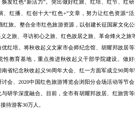
，焕发红色“新活力”。突出做好红旅、红培、红节、红研
演、红播、红创十大“红色+”文章，努力让红色资源“活
做强红旅。整合全市红色旅游资源，以创建长征国家文化公
起义之旅、寻访初心之旅、红色故居之旅、革命烽火之旅等
做优红培。将秋收起义文家市会师纪念馆、胡耀邦故居等2
党性教育基地，重点推进秋收起义干部学院建设。做好
南省纪念秋收起义90周年大会、红一方面军成立90周年
讨会、2020中国红色旅游博览会浏阳分会场活动等节会
化与研学深度融合。目前，全市有胡耀邦故居、红旅营等
年接待游客30万人。