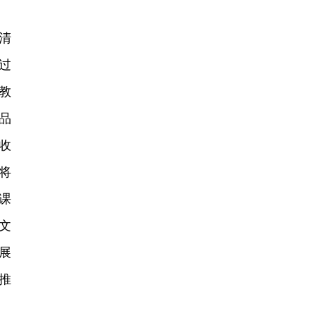
清
过
教
品
收
将
课
文
展
推