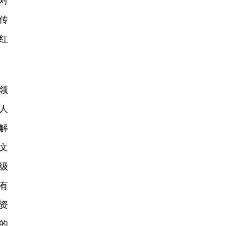
对
传
红
领
人
解
文
级
有
资
的