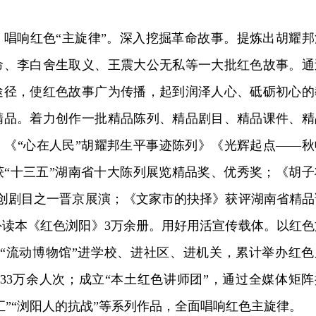
，唱响红色“主旋律”。深入挖掘革命故事。提炼出胡耀邦
命、李白舍生取义、王震大公无私等一大批红色故事。通
途径，使红色故事广为传播，起到润泽人心、砥砺初心的
精品。着力创作一批精品陈列、精品剧目、精品课件、精
，《“心在人民”胡耀邦生平事迹陈列》《光辉起点——秋
获“十三五”湖南省十大陈列展览精品奖、优秀奖；《胡子
原创剧目之一晋京展演；《文家市的抉择》获评湖南省精品
外读本《红色浏阳》3万余册。用好用活宣传载体。以红色
施“流动博物馆”进学校、进社区、进机关，累计举办红色
达33万余人次；成立“本土红色讲师团”，通过全媒体矩阵
事汇”“浏阳人的抗战”等系列作品，全面唱响红色主旋律。