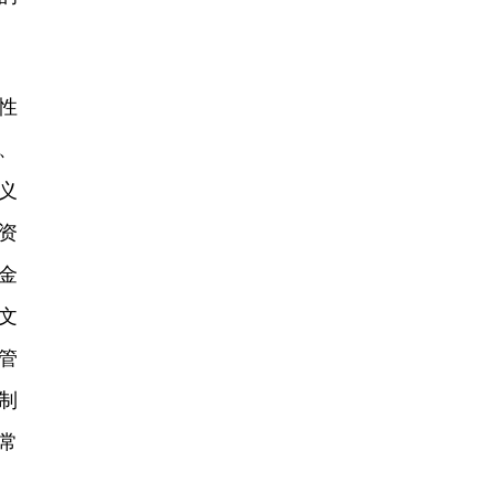
性
、
义
资
金
文
管
制
常