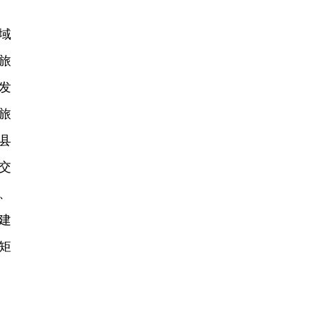
域
旅
发
旅
县
交
、
建
矩