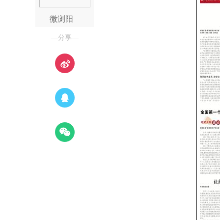
微浏阳
—分享—