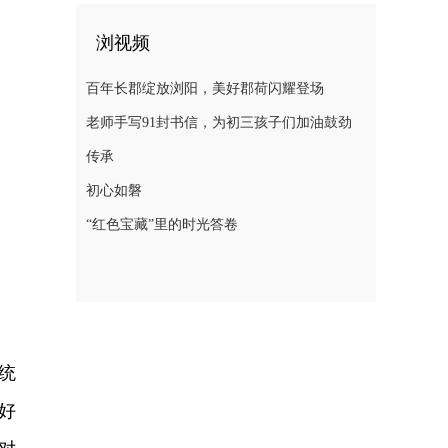
浏视频
百年长郡绽放浏阳，美好郡荷闪耀登场
老师手写91封书信，为初三孩子们加油鼓劲
传承
初心如磐
“红色宝藏”里的时光答卷
统
好