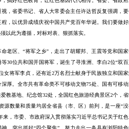
事，搞好红色教育，让红色基因代代相传。省委、省政府
重视，省委书记、省人大常委会主任许达哲反复强调，要
征程，以优异成绩庆祝中国共产党百年华诞。我们要做好
必须以此为遵循，对标对表、狠抓落实。
革命老区、“将军之乡”，走出了胡耀邦、王震等党和国家
等30位共和国开国将军，诞生了寻淮洲、李白2位“双百
一位女将军李贞，还有近2万名烈士献身于民族独立和国家
分深厚。全市共有革命类不可移动文物75处、国有可移动
命类爱教基地、纪念馆32处，全国红色旅游经典景区2个，省
色资源数量和质量均居全省县（市、区）前列，是一座“没
近年来，市委、市政府深入贯彻落实习近平总书记关于红色
精神，突出抓好“四个聚焦”，努力走出一条具有浏阳特色