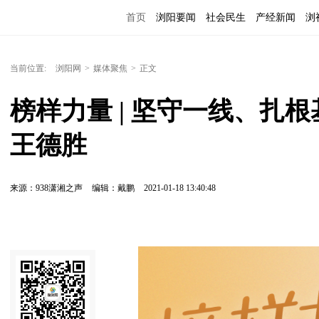
首页
浏阳要闻
社会民生
产经新闻
浏
当前位置:
浏阳网
>
媒体聚焦
>
正文
榜样力量 | 坚守一线、扎
王德胜
来源：938潇湘之声
编辑：戴鹏
2021-01-18 13:40:48