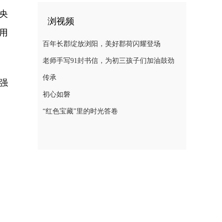
央
浏视频
用
百年长郡绽放浏阳，美好郡荷闪耀登场
老师手写91封书信，为初三孩子们加油鼓劲
传承
强
初心如磐
“红色宝藏”里的时光答卷