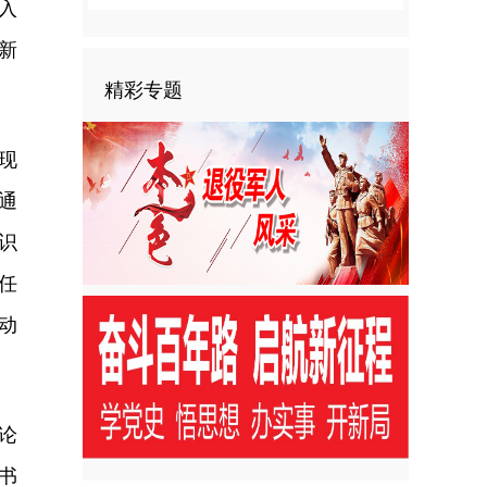
入
新
精彩专题
现
通
识
任
动
论
书