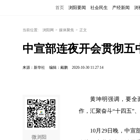
首页
浏阳要闻
社会民生
产经新闻
浏
当前位置:
浏阳网
>
媒体聚焦
>
正文
中宣部连夜开会贯彻五
来源：新华社
编辑：戴鹏
2020-10-30 11:27:14
黄坤明强调，要全
作，汇聚奋斗“十四五”
10月29日晚，中
微浏阳