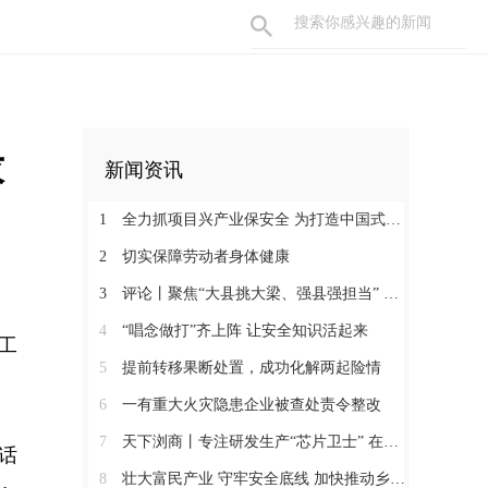
求
新闻资讯
1
全力抓项目兴产业保安全 为打造中国式现代化县域示范作出更大贡献
2
切实保障劳动者身体健康
3
评论丨聚焦“大县挑大梁、强县强担当” 保持定力真抓实干奋发作为
4
“唱念做打”齐上阵 让安全知识活起来
工
5
提前转移果断处置，成功化解两起险情
6
一有重大火灾隐患企业被查处责令整改
7
天下浏商丨专注研发生产“芯片卫士” 在半导体红海中搏出“隐形冠军”
话
8
壮大富民产业 守牢安全底线 加快推动乡村全面振兴