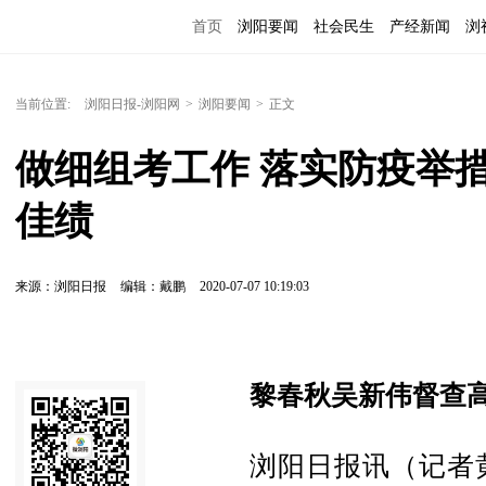
首页
浏阳要闻
社会民生
产经新闻
浏
当前位置:
浏阳日报-浏阳网
>
浏阳要闻
>
正文
做细组考工作 落实防疫举
佳绩
来源：浏阳日报
编辑：戴鹏
2020-07-07 10:19:03
黎春秋吴新伟督查
浏阳日报讯（记者