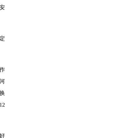
安
定
作
河
换
12
好