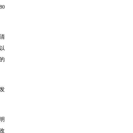
0
清
以
的
发
明
改