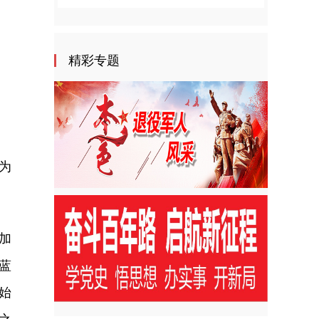
精彩专题
为
加
蓝
始