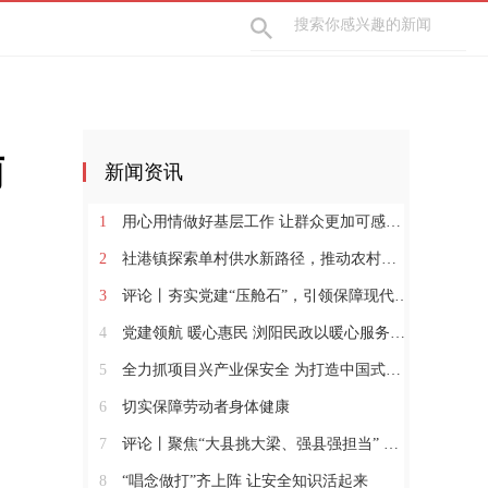
南
新闻资讯
1
用心用情做好基层工作 让群众更加可感可及
2
社港镇探索单村供水新路径，推动农村安全饮水提质升级
3
评论丨夯实党建“压舱石”，引领保障现代化建设新征程
4
党建领航 暖心惠民 浏阳民政以暖心服务书写惠民答卷
5
全力抓项目兴产业保安全 为打造中国式现代化县域示范作出更大贡献
6
切实保障劳动者身体健康
7
评论丨聚焦“大县挑大梁、强县强担当” 保持定力真抓实干奋发作为
8
“唱念做打”齐上阵 让安全知识活起来