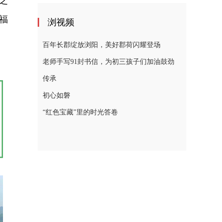
之
福
浏视频
百年长郡绽放浏阳，美好郡荷闪耀登场
老师手写91封书信，为初三孩子们加油鼓劲
传承
初心如磐
“红色宝藏”里的时光答卷