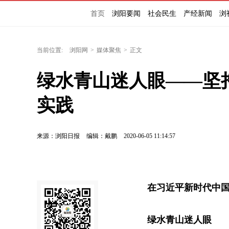
首页
浏阳要闻
社会民生
产经新闻
浏
当前位置:
浏阳网
>
媒体聚焦
>
正文
绿水青山迷人眼——坚
实践
来源：浏阳日报
编辑：戴鹏
2020-06-05 11:14:57
在习近平新时代中
绿水青山迷人眼