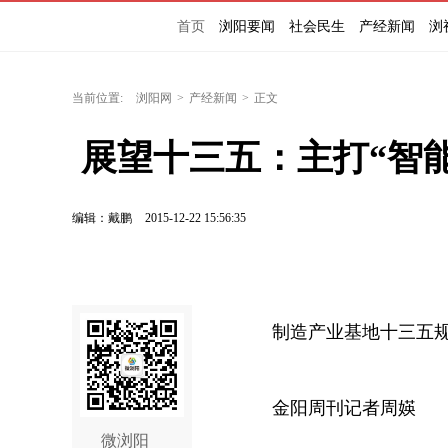
首页
浏阳要闻
社会民生
产经新闻
浏
当前位置:
浏阳网
>
产经新闻
>
正文
 展望十三五：主打“智
编辑：戴鹏
2015-12-22 15:56:35
制造产业基地十三五规
金阳周刊记者周媖
微浏阳