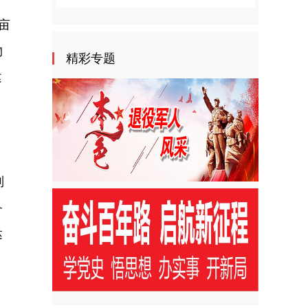
亩
物
精彩专题
建
制
备
达