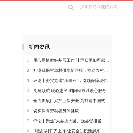
新闻资讯
1
用心用情做好基层工作 让群众更加可感可及
2
社港镇探索单村供水新路径，推动农村安全饮水提质升级
3
评论丨夯实党建“压舱石”，引领保障现代化建设新征程
4
党建领航 暖心惠民 浏阳民政以暖心服务书写惠民答卷
5
全力抓项目兴产业保安全 为打造中国式现代化县域示范作出更大贡献
6
切实保障劳动者身体健康
7
评论丨聚焦“大县挑大梁、强县强担当” 保持定力真抓实干奋发作为
8
“唱念做打”齐上阵 让安全知识活起来