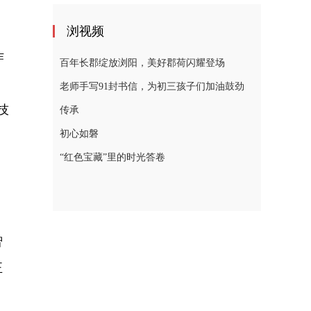
浏视频
作
百年长郡绽放浏阳，美好郡荷闪耀登场
老师手写91封书信，为初三孩子们加油鼓劲
技
传承
初心如磐
“红色宝藏”里的时光答卷
智
正