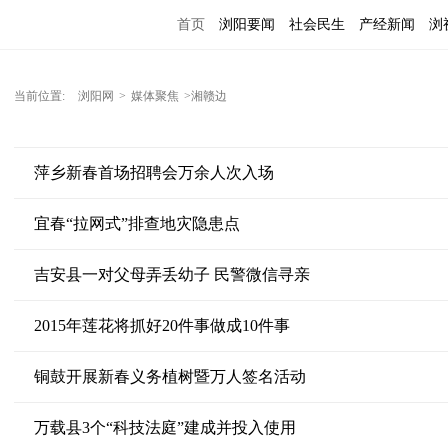
首页
浏阳要闻
社会民生
产经新闻
浏
当前位置:
浏阳网
>
媒体聚焦
>湘赣边
萍乡新春首场招聘会万余人次入场
宜春“拉网式”排查地灾隐患点
吉安县一对父母弄丢幼子 民警微信寻亲
2015年莲花将抓好20件事做成10件事
铜鼓开展新春义务植树暨万人签名活动
万载县3个“科技法庭”建成并投入使用